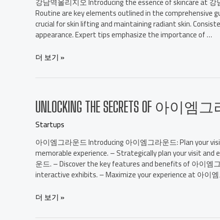
강남역올리지오 Introducing the essence of skincare at 강남
Routine are key elements outlined in the comprehensive gui
crucial for skin lifting and maintaining radiant skin. Consist
appearance. Expert tips emphasize the importance of …
더 보기 »
UNLOCKING THE SECRETS OF 아이엠그라
Startups
아이엠그라운드 Introducing 아이엠그라운드: Plan your visit strate
memorable experience. – Strategically plan your visit an
운드. – Discover the key features and benefits of 아이엠그라운
interactive exhibits. – Maximize your experience at
더 보기 »