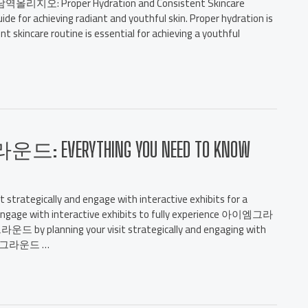
역올리지오: Proper Hydration and Consistent Skincare
de for achieving radiant and youthful skin. Proper hydration is
ent skincare routine is essential for achieving a youthful
운드: EVERYTHING YOU NEED TO KNOW
gically and engage with interactive exhibits for a
d engage with interactive exhibits to fully experience 아이엠그라
드 by planning your visit strategically and engaging with
 아이엠그라운드 …