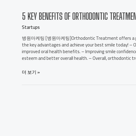
5 KEY BENEFITS OF ORTHODONTIC TREATMEN
Startups
병원마케팅 [병원마케팅]Orthodontic Treatment offers a path to
the key advantages and achieve your best smile today! – 
improved oral health benefits. – Improving smile confiden
esteem and better overall health. – Overall, orthodontic 
더 보기 »